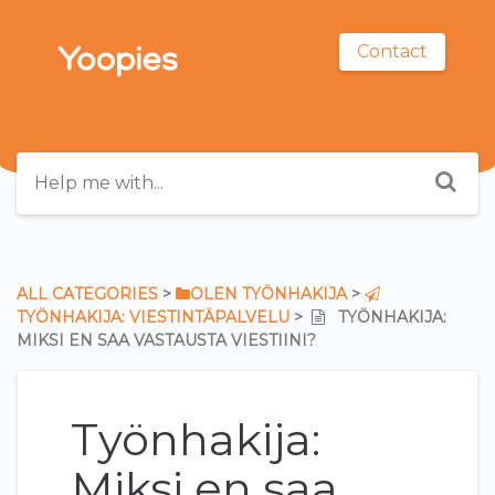
Contact
ALL CATEGORIES
​ > ​
​OLEN TYÖNHAKIJA
​ > ​
TYÖNHAKIJA: VIESTINTÄPALVELU
​ > ​
TYÖNHAKIJA:
MIKSI EN SAA VASTAUSTA VIESTIINI?
Työnhakija:
Miksi en saa