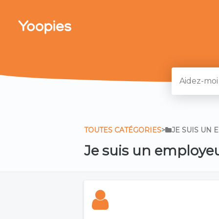
TOUTES CATÉGORIES
​>​
​JE SUIS UN
Je suis un employe