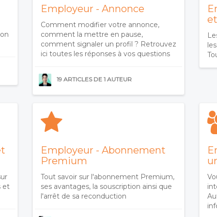
Employeur - Annonce
E
et
Comment modifier votre annonce,
Mon
comment la mettre en pause,
Les
comment signaler un profil ? Retrouvez
le
ici toutes les réponses à vos questions
To
19 ARTICLES DE 1 AUTEUR
et
Employeur - Abonnement
E
Premium
u
sur
Tout savoir sur l'abonnement Premium,
Vo
 et
ses avantages, la souscription ainsi que
in
l'arrêt de sa reconduction
Au
in