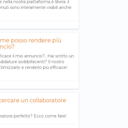
 nella nostra piattaforma è libera: il
tenuti sono interamente visibili anche
Come posso rendere più
uncio?
cace il mio annuncio?.. Hai scritto un
didature soddisfacenti? Il nostro
timizzarlo e renderlo più efficace!.
icercare un collaboratore
boratore perfetto? Ecco come fare!