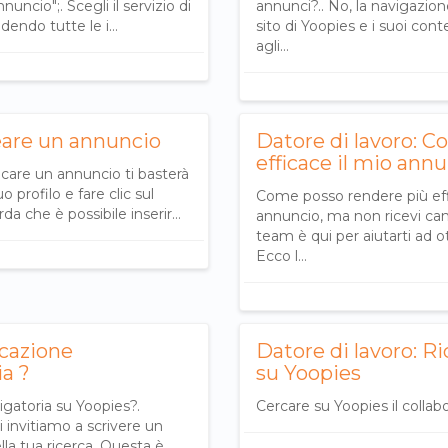
annuncio";. Scegli il servizio di
annunci?.. No, la navigazione
ludendo tutte le i…
sito di Yoopies e i suoi con
agli…
eare un annuncio
Datore di lavoro: 
efficace il mio ann
care un annuncio ti basterà
o profilo e fare clic sul
Come posso rendere più effi
rda che è possibile inserir…
annuncio, ma non ricevi can
team è qui per aiutarti ad ot
Ecco l…
icazione
Datore di lavoro: R
ia ?
su Yoopies
igatoria su Yoopies?.
Cercare su Yoopies il colla
i invitiamo a scrivere un
lla tua ricerca. Questa è