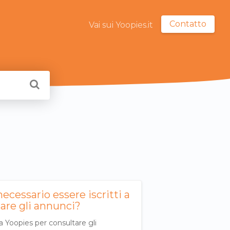
Contatto
Vai sui Yoopies.it
necessario essere iscritti a
are gli annunci?
 a Yoopies per consultare gli