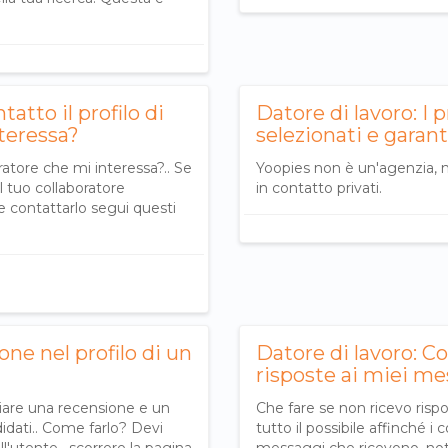
atto il profilo di
Datore di lavoro: ​I 
teressa?
selezionati e garant
ratore che mi interessa?.. Se
Yoopies non è un'agenzia, 
il tuo collaboratore
in contatto privati.
 contattarlo segui questi
ne nel profilo di un
Datore di lavoro: Co
risposte ai miei me
sciare una recensione e un
Che fare se non ricevo risp
idati.. Come farlo? Devi
tutto il possibile affinché i 
l'utente , scorrere la pagina
messaggi che ricevono, noti