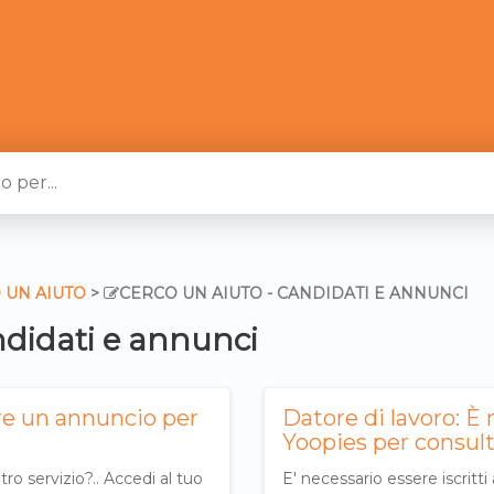
O UN AIUTO
​ > ​
​CERCO UN AIUTO - CANDIDATI E ANNUNCI
ndidati e annunci
are un annuncio per
Datore di lavoro: È 
Yoopies per consult
o servizio?.. Accedi al tuo
E' necessario essere iscritti