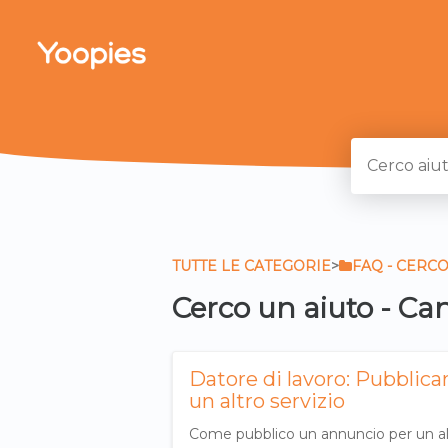
TUTTE LE CATEGORIE
​>​
​FAQ - CERC
Cerco un aiuto - Ca
Datore di lavoro: Pubblic
un altro servizio
Come pubblico un annuncio per un altr