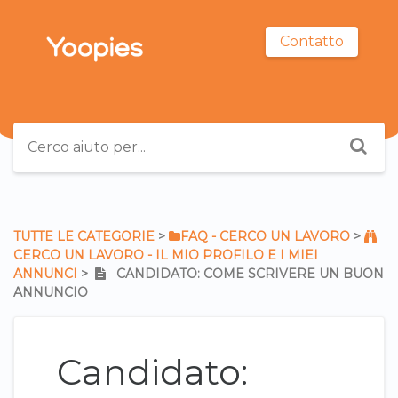
Contatto
TUTTE LE CATEGORIE
​ > ​
​FAQ - CERCO UN LAVORO
​ > ​
CERCO UN LAVORO - IL MIO PROFILO E I MIEI
ANNUNCI
​ > ​
CANDIDATO: COME SCRIVERE UN BUON
ANNUNCIO
Candidato: