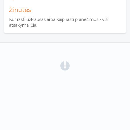
Žinutės
Kur rasti užklausas arba kaip rasti pranešimus - visi
atsakymai čia.
(opens in a new tab)