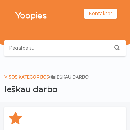
Kontaktas
VISOS KATEGORIJOS
​>​
​IEŠKAU DARBO
Ieškau darbo