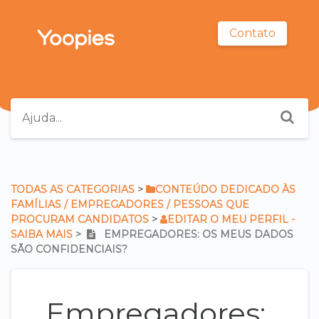
Contato
TODAS AS CATEGORIAS
​ > ​
​CONTEÚDO DEDICADO ÀS
FAMÍLIAS / EMPREGADORES / PESSOAS QUE
PROCURAM CANDIDATOS
​ > ​
​EDITAR O MEU PERFIL -
SAIBA MAIS
​ > ​
EMPREGADORES: OS MEUS DADOS
SÃO CONFIDENCIAIS?
Empregadores: