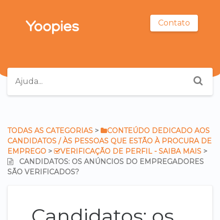
Contato
TODAS AS CATEGORIAS
​ > ​
​CONTEÚDO DEDICADO AOS
CANDIDATOS / ÀS PESSOAS QUE ESTÃO À PROCURA DE
EMPREGO
​ > ​
​VERIFICAÇÃO DE PERFIL - SAIBA MAIS
​ > ​
CANDIDATOS: OS ANÚNCIOS DO EMPREGADORES
SÃO VERIFICADOS?
Candidatos: os