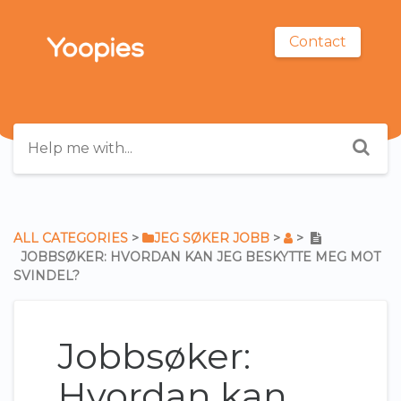
Contact
ALL CATEGORIES
​ > ​
​JEG SØKER JOBB
​ > ​
​ > ​
JOBBSØKER: HVORDAN KAN JEG BESKYTTE MEG MOT
SVINDEL?
Jobbsøker:
Hvordan kan